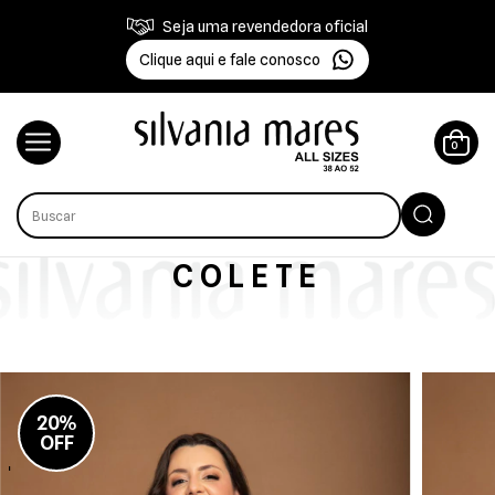
Seja uma revendedora oficial
Clique aqui e fale conosco
0
COLETE
20%
OFF
-