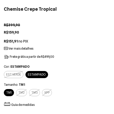
Chemise Crepe Tropical
R$399,90
R$159,90
R$151,91
no PIX
Ver mais detalhes
Frete grátis
a partir de
R$499,00
Cor:
ESTAMPADO
EST VERDE
ESTAMPADO
Tamanho:
TM1
TM1
TM2
TM3
XPP
Guia de medidas