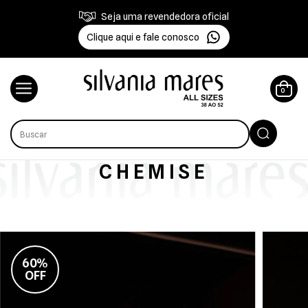
Seja uma revendedora oficial
Clique aqui e fale conosco
0
CHEMISE
60%
OFF
-