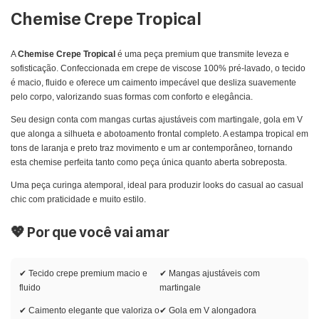
Chemise Crepe Tropical
A
Chemise Crepe Tropical
é uma peça premium que transmite leveza e
sofisticação. Confeccionada em crepe de viscose 100% pré-lavado, o tecido
é macio, fluido e oferece um caimento impecável que desliza suavemente
pelo corpo, valorizando suas formas com conforto e elegância.
Seu design conta com mangas curtas ajustáveis com martingale, gola em V
que alonga a silhueta e abotoamento frontal completo. A estampa tropical em
tons de laranja e preto traz movimento e um ar contemporâneo, tornando
esta chemise perfeita tanto como peça única quanto aberta sobreposta.
Uma peça curinga atemporal, ideal para produzir looks do casual ao casual
chic com praticidade e muito estilo.
💖 Por que você vai amar
✔ Tecido crepe premium macio e
✔ Mangas ajustáveis com
fluido
martingale
✔ Caimento elegante que valoriza o
✔ Gola em V alongadora