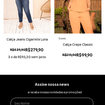
3 cores
Calça Jeans Cigarrete Luna
Calça Crepe Classic
R$279,90
R$439,90
R$99,90
R$219,90
3
x
de
R$93,30
sem juros
Assine nossa news
e receba nossas novidades e promoções!