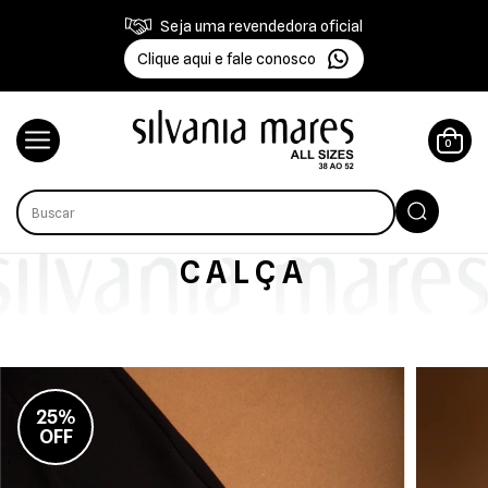
Seja uma revendedora oficial
Clique aqui e fale conosco
0
CALÇA
25%
OFF
-