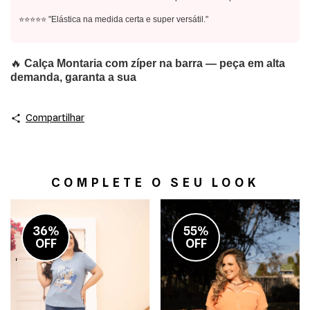
⭐⭐⭐⭐⭐ "Elástica na medida certa e super versátil."
🔥
Calça Montaria com zíper na barra — peça em alta
demanda, garanta a sua
Compartilhar
COMPLETE O SEU LOOK
36%
55%
OFF
OFF
-
-