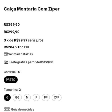
Calça Montaria Com Zíper
R$399,90
R$299,90
3
x de
R$99,97
sem juros
R$284,91
no PIX
Ver mais detalhes
Frete grátis
a partir de
R$499,00
Cor:
PRETO
PRETO
Tamanho:
G
G
GG
M
P
PP
XPP
Guia de medidas